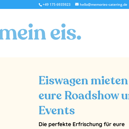
+49 175 6935923
hello@memories-catering.de
Eiswagen mieten
eure Roadshow 
Events
Die perfekte Erfrischung für eure