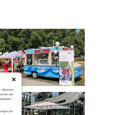
 – diesmal
können wir
arbeiten
önnten ein