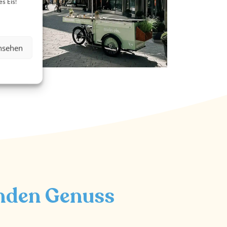
s Eis!
ansehen
enden Genuss