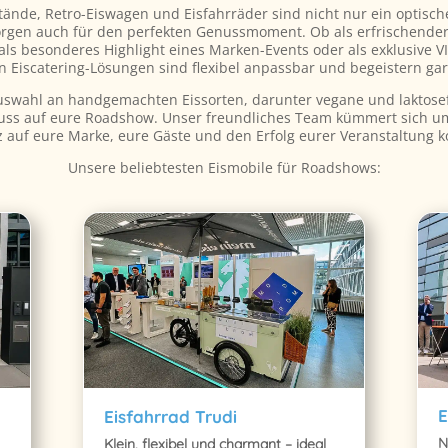
stände, Retro-Eiswagen und Eisfahrräder sind nicht nur ein optisch
rgen auch für den perfekten Genussmoment. Ob als erfrischende
als besonderes Highlight eines Marken-Events oder als exklusive V
 Eiscatering-Lösungen sind flexibel anpassbar und begeistern gar
 Auswahl an handgemachten Eissorten, darunter vegane und laktose
uss auf eure Roadshow. Unser freundliches Team kümmert sich um 
z auf eure Marke, eure Gäste und den Erfolg eurer Veranstaltung k
Unsere beliebtesten Eismobile für Roadshows:
E
Eisfahrrad Trudi
N
Klein, flexibel und charmant – ideal