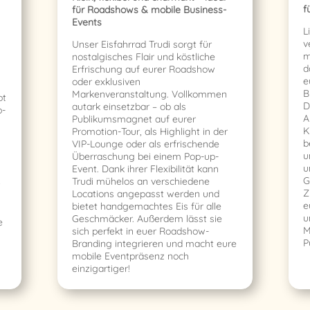
f
für Roadshows & mobile Business-
Events
L
v
Unser Eisfahrrad Trudi sorgt für
m
nostalgisches Flair und köstliche
d
Erfrischung auf eurer Roadshow
e
oder exklusiven
B
Markenveranstaltung. Vollkommen
pt
D
autark einsetzbar – ob als
p-
A
Publikumsmagnet auf eurer
K
Promotion-Tour, als Highlight in der
b
VIP-Lounge oder als erfrischende
u
Überraschung bei einem Pop-up-
u
Event. Dank ihrer Flexibilität kann
G
Trudi mühelos an verschiedene
Z
Locations angepasst werden und
e
bietet handgemachtes Eis für alle
u
Geschmäcker. Außerdem lässt sie
e
M
sich perfekt in euer Roadshow-
P
Branding integrieren und macht eure
mobile Eventpräsenz noch
einzigartiger!