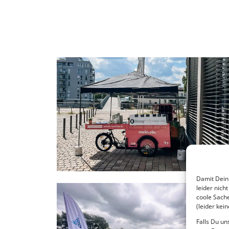
Damit Dein 
leider nich
coole Sache
(leider kei
Falls Du un