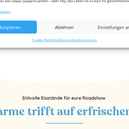
es hier etwas lauwarm wirken – aber hey, das Leben ist zu kurz für geschmolzene
rwalten
kzeptieren
Ablehnen
Einstellungen 
Cookie-Richtlinie
Datenschutz
Impressum
Stilvolle Eisstände für eure Roadshow
rme trifft auf erfrisch