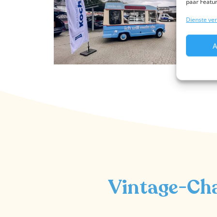
paar Featur
Dienste ve
A
Vintage-Cha