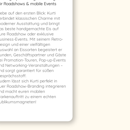
ür Roadshows & mobile Events
iebe auf den ersten Blick: Kurti
erbindet klassischen Charme mit
oderner Ausstattung und bringt
as beste handgemachte Eis auf
ure Roadshow oder exklusive
usiness-Events. Mit seinem Retro-
esign und einer vielfältigen
uswahl an Eissorten begeistert er
unden, Geschäftspartner und Gäste
ei Promotion-Touren, Pop-up-Events
nd Networking-Veranstaltungen –
nd sorgt garantiert für süßen
esprächsstoff.
udem lässt sich Kurti perfekt in
uer Roadshow-Branding integrieren
nd macht euren mobilen
arkenauftritt zu einem echten
ublikumsmagneten!