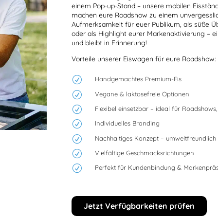
einem Pop-up-Stand – unsere mobilen Eisstände
machen eure Roadshow zu einem unvergesslich
Aufmerksamkeit für euer Publikum, als süße Ü
oder als Highlight eurer Markenaktivierung – e
und bleibt in Erinnerung!
Vorteile unserer Eiswagen für eure Roadshow:
R
Handgemachtes Premium-Eis
R
Vegane & laktosefreie Optionen
R
Flexibel einsetzbar – ideal für Roadshow
R
Individuelles Branding
R
Nachhaltiges Konzept – umweltfreundlich &
R
Vielfältige Geschmacksrichtungen
R
Perfekt für Kundenbindung & Markenprä
Jetzt Verfügbarkeiten prüfen