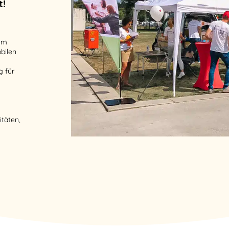
t!
nem
obilen
g für
itäten,